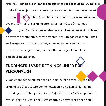
rettskrav. •
Rettigheter knyttet til automatisert profilering:
Du har rett
til ikke å være gjenstand for en avgjørelse som utelukkende er basert på
automatisert behandling (dvs. uten menneskelig medvirkning) dersom
avgjørelsen har rettsvirkning eller på annen måte påvirker deg i
betydelig grad. Denne retten innebærer at du kan be om at vi involverer
en av våre ansatte eller representanter i beslutningsprosessen. •
Rett
til å klage:
Hvis du ikke er fornøyd med hvordan vi behandler
personopplysningene dine, har du rett til å klage til din lokale
datatilsynsmyndighet.
ENDRINGER I VÅRE RETNINGSLINJER FOR
PERSONVERN
Vi kan endre denne erklæringen når som helst og med umiddelbar
virkning ved å oppdatere denne nettsiden, og du kan se når denne
erklæringen sist ble oppdatert ved å sjekke datoen for "sist oppdatert"
øverst i denne erklæringen. Fortsatt bruk av nettstedet etter en slik