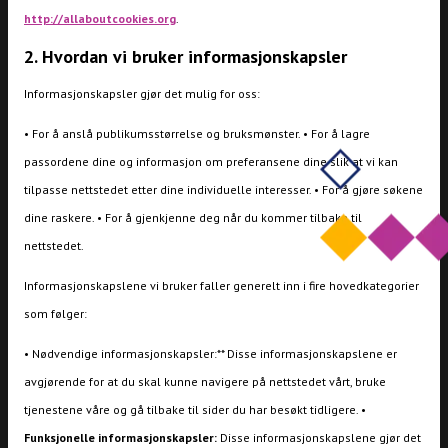
http://allaboutcookies.org
.
2. Hvordan vi bruker informasjonskapsler
Informasjonskapsler gjør det mulig for oss:
• For å anslå publikumsstørrelse og bruksmønster. • For å lagre
passordene dine og informasjon om preferansene dine slik at vi kan
tilpasse nettstedet etter dine individuelle interesser. • For å gjøre søkene
dine raskere. • For å gjenkjenne deg når du kommer tilbake til
nettstedet.
Informasjonskapslene vi bruker faller generelt inn i fire hovedkategorier
som følger:
• Nødvendige informasjonskapsler:** Disse informasjonskapslene er
avgjørende for at du skal kunne navigere på nettstedet vårt, bruke
tjenestene våre og gå tilbake til sider du har besøkt tidligere. •
Funksjonelle informasjonskapsler:
Disse informasjonskapslene gjør det