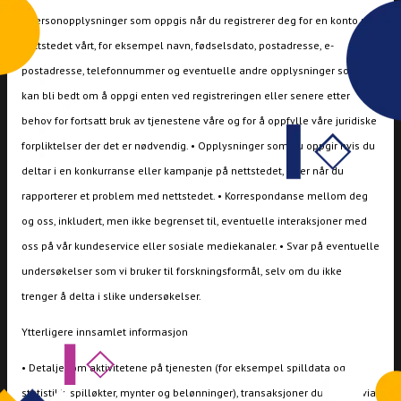
• Personopplysninger som oppgis når du registrerer deg for en konto på
nettstedet vårt, for eksempel navn, fødselsdato, postadresse, e-
postadresse, telefonnummer og eventuelle andre opplysninger som du
kan bli bedt om å oppgi enten ved registreringen eller senere etter
behov for fortsatt bruk av tjenestene våre og for å oppfylle våre juridiske
forpliktelser der det er nødvendig. • Opplysninger som du oppgir hvis du
deltar i en konkurranse eller kampanje på nettstedet, eller når du
rapporterer et problem med nettstedet. • Korrespondanse mellom deg
og oss, inkludert, men ikke begrenset til, eventuelle interaksjoner med
oss på vår kundeservice eller sosiale mediekanaler. • Svar på eventuelle
undersøkelser som vi bruker til forskningsformål, selv om du ikke
trenger å delta i slike undersøkelser.
Ytterligere innsamlet informasjon
• Detaljer om aktivitetene på tjenesten (for eksempel spilldata og
statistikk, spilløkter, mynter og belønninger), transaksjoner du utfører via