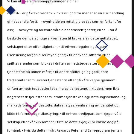
Vi kan utlevere personopplysningene dine:
• der det er påkrevd ved lov; • hvis vi i god tro mener at en slik handling
er nødvendig for å: - overholde en rettslig prosess som er forkynt for
oss; - beskytte og forsvare våre eiendomsrettigheter; eller - for å
beskytte den personlige sikkerheten til brukere av dette nettstedet,
selskapet eller offentligheten; • til ethvert reguleringsorgan,
lisensieringsorgan eller myndighet; • til enhver plattform eller
spillleverandør som brukes i driften av nettstedet eller for å levere
tjenestene på annen måte; • til andre pålitelige og godkjente
tredjeparter som leverer tjenester til eller på våre vegne gjennom
driften av nettstedet eller levering av tjenestene, inkludert, men ikke
begrenset til tjenester som informasjonsteknologi, betalingsbehandling,
markedsføring, kundestøtte, dataanalyse, verifisering av identitet og
kilde til formue og risikostyring. • til enhver tredjepart som kjøper vårt
selskap eller vår virksomhet. I tilfelle dette skjer, vil vi varsle deg på
forhånd. • Hvis du deltar i vårt Rewards Refer and Earn-program (enten