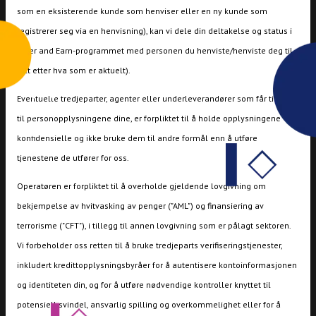
som en eksisterende kunde som henviser eller en ny kunde som
registrerer seg via en henvisning), kan vi dele din deltakelse og status i
Refer and Earn-programmet med personen du henviste/henviste deg til
(alt etter hva som er aktuelt).
Eventuelle tredjeparter, agenter eller underleverandører som får tilgang
til personopplysningene dine, er forpliktet til å holde opplysningene
konfidensielle og ikke bruke dem til andre formål enn å utføre
tjenestene de utfører for oss.
Operatøren er forpliktet til å overholde gjeldende lovgivning om
bekjempelse av hvitvasking av penger ("AML") og finansiering av
terrorisme ("CFT"), i tillegg til annen lovgivning som er pålagt sektoren.
Vi forbeholder oss retten til å bruke tredjeparts verifiseringstjenester,
inkludert kredittopplysningsbyråer for å autentisere kontoinformasjonen
og identiteten din, og for å utføre nødvendige kontroller knyttet til
potensiell svindel, ansvarlig spilling og overkommelighet eller for å