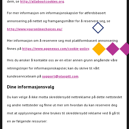
dem, se
http://allaboutcookies.org
.
For mer informasjon om informasjonskapsler for atferdsbasert
annonsering på nettet og framgangsmåter for å reservere seg, se
http://www.youronlinechoices.eu/
.
Mer informasjon om å reservere seg mot plattformbasert annonsering
finnes på
https://www.appnexus.com/cookie-policy
.
Hvis du ønsker å kontakte oss av en eller annen grunn angående våre
retningslinjer for informasjonskapsler, kan du skrive til vårt
kundeserviceteam på
support@olaspill.com
.
Dine informasjonsvalg
Du kan velge å ikke motta skreddersydd nettreklame på dette nettstedet
og andre nettsteder og finne ut mer om hvordan du kan reservere deg
mot at opplysningene dine brukes til skreddersydd reklame ved å gå til
en av følgende ressurser: