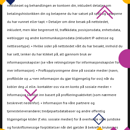
nettstedet og behandlingen av kontoen din, inkludert detaljer om
betalingshistorikken din og beløpene du har satset på spill og beløpene
du har vunnet eller tapt. • Detaljer om dine besøk på nettstedet,
inkludert, men ikke begrenset til, trafikkdata, posisjonsdata, enhetsdata,
weblogger og andre kommunikasjonsdata (inkludert IP-adresse og
nettlesertype). • Hvilke sider på nettstedet vårt du har besøkt, innhold du
har sett, lenker du har klikket på, alt gjennom bruk av
informasjonskapsler (se våre retningslinjer for informasjonskapsler for
mer informasjon). • Profilopplysningene dine på sosiale medier (navn,
profilbilde og annen informasjon du gjør tilgjengelig for oss) når du
kobler deg til eller kontakter oss via en konto på sosiale medier. •
Informasjon samlet inn basert på profileringsaktivitet (som nærmere
beskrevet nedenfor). • Informasjon fra våre partnere og
tjenesteleverandører, tredjepartsdatabaser og andre offentlig
tilgjengelige kilder (f.eks. sosiale medier) for å overholde våre juridiske
og forskriftsmessige forpliktelser når det gjelder å bekrefte brukernes