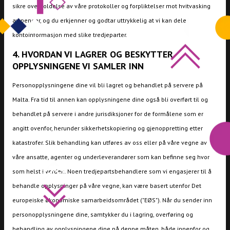
sikre overholdelse av våre protokoller og forpliktelser mot hvitvasking
av penger, og du erkjenner og godtar uttrykkelig at vi kan dele all
kontoinformasjon med slike tredjeparter.
4. HVORDAN VI LAGRER OG BESKYTTER
OPPLYSNINGENE VI SAMLER INN
Personopplysningene dine vil bli lagret og behandlet på servere på
Malta. Fra tid til annen kan opplysningene dine også bli overført til og
behandlet på servere i andre jurisdiksjoner for de formålene som er
angitt ovenfor, herunder sikkerhetskopiering og gjenoppretting etter
katastrofer. Slik behandling kan utføres av oss eller på våre vegne av
våre ansatte, agenter og underleverandører som kan befinne seg hvor
som helst i verden. Noen tredjepartsbehandlere som vi engasjerer til å
behandle opplysninger på våre vegne, kan være basert utenfor Det
europeiske økonomiske samarbeidsområdet ("EØS"). Når du sender inn
personopplysningene dine, samtykker du i lagring, overføring og
behandling av opplysningene dine på denne måten, både innenfor og