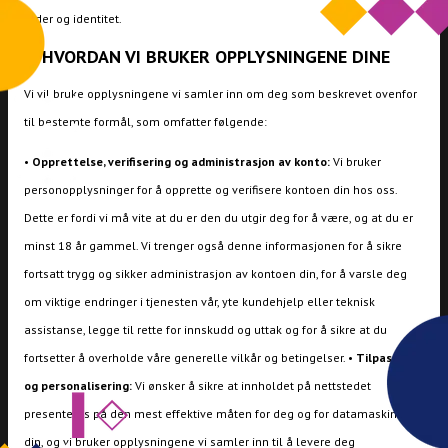
alder og identitet.
2. HVORDAN VI BRUKER OPPLYSNINGENE DINE
Vi vil bruke opplysningene vi samler inn om deg som beskrevet ovenfor
til bestemte formål, som omfatter følgende:
•
Opprettelse, verifisering og administrasjon av konto:
Vi bruker
personopplysninger for å opprette og verifisere kontoen din hos oss.
Dette er fordi vi må vite at du er den du utgir deg for å være, og at du er
minst 18 år gammel. Vi trenger også denne informasjonen for å sikre
fortsatt trygg og sikker administrasjon av kontoen din, for å varsle deg
om viktige endringer i tjenesten vår, yte kundehjelp eller teknisk
assistanse, legge til rette for innskudd og uttak og for å sikre at du
fortsetter å overholde våre generelle vilkår og betingelser. •
Tilpasning
og personalisering:
Vi ønsker å sikre at innholdet på nettstedet
presenteres på den mest effektive måten for deg og for datamaskinen
din, og vi bruker opplysningene vi samler inn til å levere deg