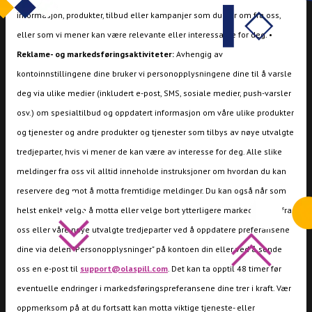
informasjon, produkter, tilbud eller kampanjer som du ber om fra oss,
eller som vi mener kan være relevante eller interessante for deg. •
Reklame- og markedsføringsaktiviteter:
Avhengig av
kontoinnstillingene dine bruker vi personopplysningene dine til å varsle
deg via ulike medier (inkludert e-post, SMS, sosiale medier, push-varsler
osv.) om spesialtilbud og oppdatert informasjon om våre ulike produkter
og tjenester og andre produkter og tjenester som tilbys av nøye utvalgte
tredjeparter, hvis vi mener de kan være av interesse for deg. Alle slike
meldinger fra oss vil alltid inneholde instruksjoner om hvordan du kan
reservere deg mot å motta fremtidige meldinger. Du kan også når som
helst enkelt velge å motta eller velge bort ytterligere markedsføring fra
oss eller våre nøye utvalgte tredjeparter ved å oppdatere preferansene
dine via delen "Personopplysninger" på kontoen din eller ved å sende
oss en e-post til
support@olaspill.com
. Det kan ta opptil 48 timer før
eventuelle endringer i markedsføringspreferansene dine trer i kraft. Vær
oppmerksom på at du fortsatt kan motta viktige tjeneste- eller