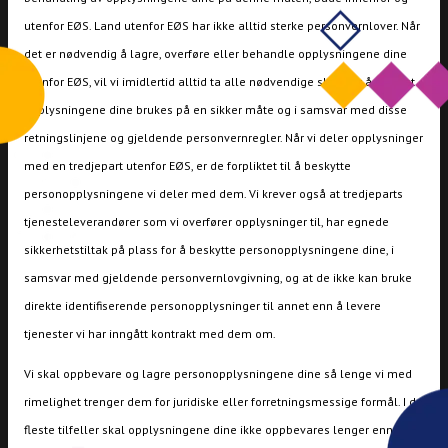
utenfor EØS. Land utenfor EØS har ikke alltid sterke personvernlover. Når
det er nødvendig å lagre, overføre eller behandle opplysningene dine
utenfor EØS, vil vi imidlertid alltid ta alle nødvendige skritt for å sikre at
opplysningene dine brukes på en sikker måte og i samsvar med disse
retningslinjene og gjeldende personvernregler. Når vi deler opplysninger
med en tredjepart utenfor EØS, er de forpliktet til å beskytte
personopplysningene vi deler med dem. Vi krever også at tredjeparts
tjenesteleverandører som vi overfører opplysninger til, har egnede
sikkerhetstiltak på plass for å beskytte personopplysningene dine, i
samsvar med gjeldende personvernlovgivning, og at de ikke kan bruke
direkte identifiserende personopplysninger til annet enn å levere
tjenester vi har inngått kontrakt med dem om.
Vi skal oppbevare og lagre personopplysningene dine så lenge vi med
rimelighet trenger dem for juridiske eller forretningsmessige formål. I de
fleste tilfeller skal opplysningene dine ikke oppbevares lenger enn 7 år,