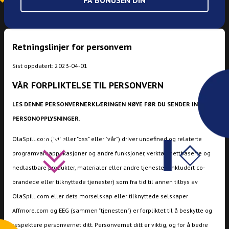
FÅ BONUSEN DIN
Retningslinjer for personvern
Sist oppdatert: 2023-04-01
VÅR FORPLIKTELSE TIL PERSONVERN
LES DENNE PERSONVERNERKLÆRINGEN NØYE FØR DU SENDER INN
PERSONOPPLYSNINGER
.
OlaSpill.com ("vi" eller "oss" eller "vår") driver undefined og relaterte
programvareapplikasjoner og andre funksjoner, verktøy, nettbaserte og
nedlastbare produkter, materialer eller andre tjenester (inkludert co-
brandede eller tilknyttede tjenester) som fra tid til annen tilbys av
OlaSpill.com eller dets morselskap eller tilknyttede selskaper
Affmore.com og EEG (sammen "tjenesten") er forpliktet til å beskytte og
respektere personvernet ditt. Personvernet ditt er viktig, og for å bedre