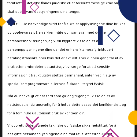
forutsatt at det ikke finnes juridiske eller forskriftsmessige krav om at vi
skal oppbevare opplysningene dine lenger.
Vi vil ta alle nødvendige skritt for å sikre at opplysningene dine brukes
og oppbevares på en sikker måte og i samsvar med denne
personvernerklæringen, og vi vil kryptere visse deler av
personopplysningene dine der det er hensiktsmessig, inkludert
betalingstransaksjoner hvis det er aktuelt. Hvis vi noen gang tar ut av
bruk eller omfordeler datautstyr, vil vi sørge for at all sensitiv
informasjon på slikt utstyr slettes permanent, enten ved hjelp av
spesialisert programvare eller ved å skade utstyret fysisk.
Når du har valgt et passord som gir deg tilgang til visse deler av
nettstedet, er du ansvarlig for å holde dette passordet konfidensielt og
for å forhindre uautorisert bruk av kontoen din.
Vi opprettholder egnede tekniske og fysiske sikkerhetstiltak for å
beskytte personopplysningene dine mot utilsiktet eller ulovlig