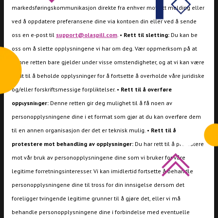
markedsføringskommunikasjon direkte fra enhver mottatt melding eller
ved å oppdatere preferansene dine via kontoen din eller ved å sende
oss en e-post til
support@olaspill.com
. •
Rett til sletting:
Du kan be
oss om å slette opplysningene vi har om deg. Vær oppmerksom på at
denne retten bare gjelder under visse omstendigheter, og at vi kan være
nødt til å beholde opplysninger for å fortsette å overholde våre juridiske
og/eller forskriftsmessige forpliktelser. •
Rett til å overføre
opplysninger:
Denne retten gir deg mulighet til å få noen av
personopplysningene dine i et format som gjør at du kan overføre dem
til en annen organisasjon der det er teknisk mulig. •
Rett til å
protestere mot behandling av opplysninger:
Du har rett til å protestere
mot vår bruk av personopplysningene dine som vi bruker for våre
legitime forretningsinteresser. Vi kan imidlertid fortsette å behandle
personopplysningene dine til tross for din innsigelse dersom det
foreligger tvingende legitime grunner til å gjøre det, eller vi må
behandle personopplysningene dine i forbindelse med eventuelle