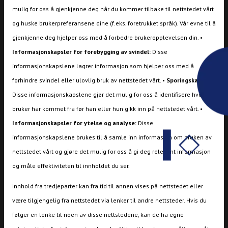
mulig for oss å gjenkjenne deg når du kommer tilbake til nettstedet vårt
og huske brukerpreferansene dine (f.eks. foretrukket språk). Vår evne til å
gjenkjenne deg hjelper oss med å forbedre brukeropplevelsen din. •
Informasjonskapsler for forebygging av svindel:
Disse
informasjonskapslene lagrer informasjon som hjelper oss med å
forhindre svindel eller ulovlig bruk av nettstedet vårt. •
Sporingskapsler:
Disse informasjonskapslene gjør det mulig for oss å identifisere hvor en
bruker har kommet fra før han eller hun gikk inn på nettstedet vårt. •
Informasjonskapsler for ytelse og analyse:
Disse
informasjonskapslene brukes til å samle inn informasjon om bruken av
nettstedet vårt og gjøre det mulig for oss å gi deg relevant informasjon
og måle effektiviteten til innholdet du ser.
Innhold fra tredjeparter kan fra tid til annen vises på nettstedet eller
være tilgjengelig fra nettstedet via lenker til andre nettsteder. Hvis du
følger en lenke til noen av disse nettstedene, kan de ha egne