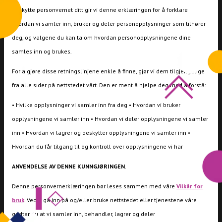
beskytte personvernet ditt gir vi denne erklæringen for å forklare
hvordan vi samler inn, bruker og deler personopplysninger som tilhører
deg, og valgene du kan ta om hvordan personopplysningene dine
samles inn og brukes.
For å gjøre disse retningslinjene enkle å finne, gjør vi dem tilgjengelige
fra alle sider på nettstedet vårt. Den er ment å hjelpe deg med å forstå:
• Hvilke opplysninger vi samler inn fra deg • Hvordan vi bruker
opplysningene vi samler inn • Hvordan vi deler opplysningene vi samler
inn • Hvordan vi lagrer og beskytter opplysningene vi samler inn •
Hvordan du får tilgang til og kontroll over opplysningene vi har
ANVENDELSE AV DENNE KUNNGJØRINGEN
.
Denne personvernerklæringen bør leses sammen med våre
Vilkår for
bruk
. Ved å gå inn på og/eller bruke nettstedet eller tjenestene våre
godtar du at vi samler inn, behandler, lagrer og deler