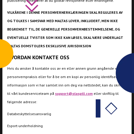
publisering innebærer at du godtar revisjonene eller endringene.
VILKÅRENE I DENNE PERSONVERNERKLÆRINGEN SKAL REGULERES AV
OG TOLKES I SAMSVAR MED MALTAS LOVER, INKLUDERT, MEN IKKE
BEGRENSET TIL, DE GENERELLE PERSONVERNBESTEMMELSENE, OG
EVENTUELLE TVISTER SOM IKKE KAN LØSES, SKAL VÆRE UNDERLAGT
MALTAS DOMSTOLERS EKSKLUSIVE JURISDIKSJON
HVORDAN KONTAKTE OSS
Hvis du ønsker å kontakte oss av en eller annen grunn angående vår
personvernpraksis eller for å be om en kopi av personlig identifiserbar
informasjon som vi har samlet inn om deg via nettstedet, kan du skrive
til vårt kundeserviceteam på
support@olaspill.com
eller skriftlig til
følgende adresse:
Databeskyttelsesansvarlig
Esport-underholdning