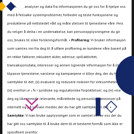
erfaringer, analyser og data fra informasjonen du gir oss for å hjelpe oss
med å feilsøke systemproblemer, forbedre og teste funksjonene og
produktene på nettstedet vårt og måle ytelsen til tjenestene våre. Hvis
du velger å delta i en undersøkelse, kan personopplysningene du gir
oss, brukes til slike forskningsformål. •
Profilering:
Vi bruker informasjon
som samles inn fra deg til å utføre profilering av kundene våre basert på
en rekke faktorer, inkludert alder, adresse, spillaktivitet,
transaksjonsdata, interesser og annen lignende informasjon for å (i)
tilpasse tjenestene, varslene og kampanjene vi tilbyr deg, der du har gitt
samtykke til det; (ii) evaluere og redusere risikoen for virksomheten vår;
(iii) overholde våre juridiske og regulatoriske forpliktelser; og (iv) vise
deg og likesinnede relevante, målrettede og personlige annonser på
internett og på sosiale medier, der du har gitt samtykke til det. •
Samtykke:
Vi kan bruke opplysninger som er samlet inn av oss der du
har gitt oss samtykke til å bruke dem til et bestemt formål som ikke er
spesifisert ovenfor.