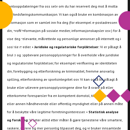
kontooppdateringer fra oss selv om du har reservert deg mot å motta
markedsføringskommunikasjon. Vi kan også bruke en kombinasjon av
informasjon som er samlet inn fra deg (for eksempel e-postadressen
din, profilinformasjon på sosiale medier, informasjonskapsler osv.) for å
vise deg relevante, målrettede og personlige annonser på internett og i
sosiale medier. •
Juridiske og regulatoriske forpliktelser:
Vi er pålagt å
bruke og oppbevare personopplysninger for å overholde våre juridiske
og regulatoriske forpliktelser, for eksempel verifisering av identiteten
din, forebygging og etterforskning av kriminalitet, fremme ansvarlig
spilling, etterforskning av sportsintegritet osv. Vi kan også bli pålagt å
bruke eller utlevere personopplysningene dine for å svare på eller
etterkomme forespørsler fra en kompetent domstol, tilsynsmyndighet
eller annen håndhevende eller offentlig myndighet eller på annen måte
for å beskytte våre legitime forretningsinteresser. •
Statistisk analyse
og forskning:
Vi leter alltid etter måter å gjøre tjenestene våre smartere,
raskere, sikrere og mer personlig tilpasset deg, og vi bruker innsamlede