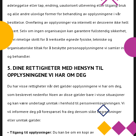
ødeleggelse eller tap, endring, uautorisert utlevering eller tilgang, bruk
og alle andre ulovlige former for behandling av opplysningene i vår
besittelse. Overføring av opplysninger via internett er dessverre ikke helt
sikkert. Selv om ingen organisasjon kan garantere fullstendig sikkerhet,
tar vi rimelige skritt for å iverksette egnede fysiske, tekniske og
organisatoriske tiltak for å beskytte personopplysningene vi samler inn
og behandler.
5. DINE RETTIGHETER MED HENSYN TIL
OPPLYSNINGENE VI HAR OM DEG
Du har visse rettigheter når det gjelder opplysningene vi har om deg,
som beskrevet nedenfor. Noen av disse gjelder bare i visse situasjoner
og kan være underlagt unntak i henhold til personvernlovgivningen. Vi
vil informere deg på forespørsel fra deg dersom slike begrensninger
eller unntak gjelder.
•
Tilgang til opplysninger:
Du kan be om en kopi av