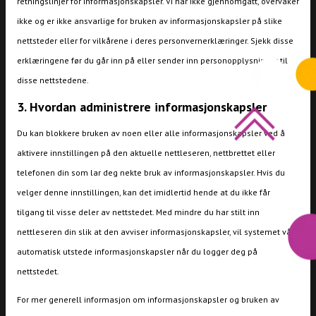
retningslinjer for informasjonskapsler. Vi har ikke gjennomgått, overvåker
ikke og er ikke ansvarlige for bruken av informasjonskapsler på slike
nettsteder eller for vilkårene i deres personvernerklæringer. Sjekk disse
erklæringene før du går inn på eller sender inn personopplysninger til
disse nettstedene.
3. Hvordan administrere informasjonskapsler
Du kan blokkere bruken av noen eller alle informasjonskapsler ved å
aktivere innstillingen på den aktuelle nettleseren, nettbrettet eller
telefonen din som lar deg nekte bruk av informasjonskapsler. Hvis du
velger denne innstillingen, kan det imidlertid hende at du ikke får
tilgang til visse deler av nettstedet. Med mindre du har stilt inn
nettleseren din slik at den avviser informasjonskapsler, vil systemet vårt
automatisk utstede informasjonskapsler når du logger deg på
nettstedet.
For mer generell informasjon om informasjonskapsler og bruken av