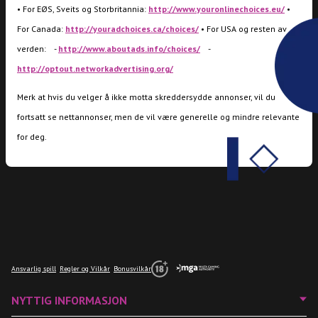
• For EØS, Sveits og Storbritannia:
http://www.youronlinechoices.eu/
•
For Canada:
http://youradchoices.ca/choices/
• For USA og resten av
verden: -
http://www.aboutads.info/choices/
-
http://optout.networkadvertising.org/
Merk at hvis du velger å ikke motta skreddersydde annonser, vil du
fortsatt se nettannonser, men de vil være generelle og mindre relevante
for deg.
Ansvarlig spill
Regler og Vilkår
Bonusvilkår
NYTTIG INFORMASJON